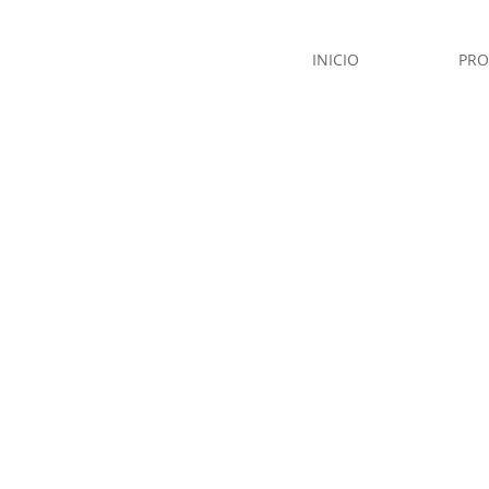
INICIO
PRO